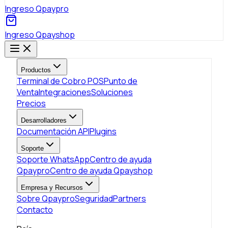
Ingreso Qpaypro
Ingreso Qpayshop
Productos
Terminal de Cobro POS
Punto de
Venta
Integraciones
Soluciones
Precios
Desarrolladores
Documentación API
Plugins
Soporte
Soporte WhatsApp
Centro de ayuda
Qpaypro
Centro de ayuda Qpayshop
Empresa y Recursos
Sobre Qpaypro
Seguridad
Partners
Contacto