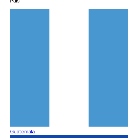
País
Guatemala