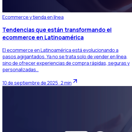
Ecommerce y tienda en línea
Tendencias que están transformando el
ecommerce en Latinoamérica
El ecommerce en Latinoamérica está evolucionando a
pasos agigantados. Ya no se trata solo de vender en línea,
sino de ofrecer experiencias de compra rápidas, seguras y
personalizadas…
10 de septiembre de 2025 · 2 min