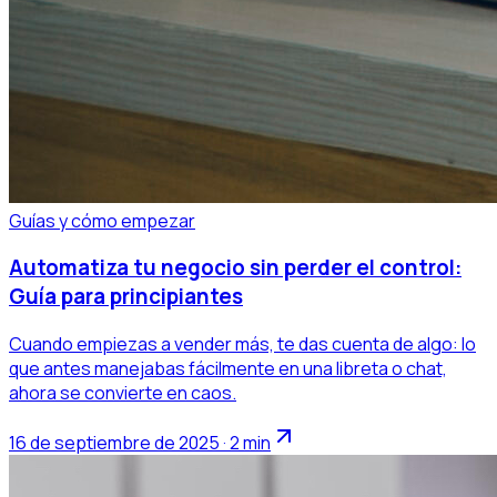
Guías y cómo empezar
Automatiza tu negocio sin perder el control:
Guía para principiantes
Cuando empiezas a vender más, te das cuenta de algo: lo
que antes manejabas fácilmente en una libreta o chat,
ahora se convierte en caos.
16 de septiembre de 2025 · 2 min