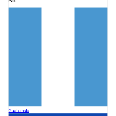
País
Guatemala