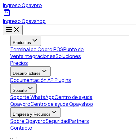
Ingreso Qpaypro
Ingreso Qpayshop
Productos
Terminal de Cobro POS
Punto de
Venta
Integraciones
Soluciones
Precios
Desarrolladores
Documentación API
Plugins
Soporte
Soporte WhatsApp
Centro de ayuda
Qpaypro
Centro de ayuda Qpayshop
Empresa y Recursos
Sobre Qpaypro
Seguridad
Partners
Contacto