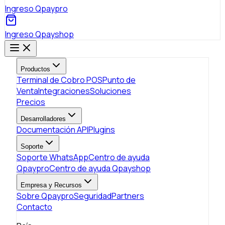
Ingreso Qpaypro
Ingreso Qpayshop
Productos
Terminal de Cobro POS
Punto de
Venta
Integraciones
Soluciones
Precios
Desarrolladores
Documentación API
Plugins
Soporte
Soporte WhatsApp
Centro de ayuda
Qpaypro
Centro de ayuda Qpayshop
Empresa y Recursos
Sobre Qpaypro
Seguridad
Partners
Contacto