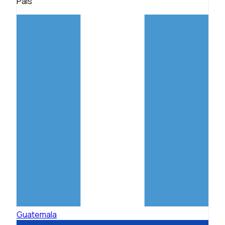
País
Guatemala