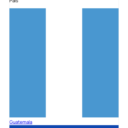
País
Guatemala