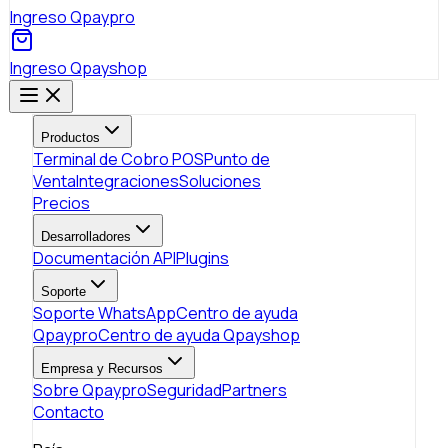
Ingreso Qpaypro
Ingreso Qpayshop
Productos
Terminal de Cobro POS
Punto de
Venta
Integraciones
Soluciones
Precios
Desarrolladores
Documentación API
Plugins
Soporte
Soporte WhatsApp
Centro de ayuda
Qpaypro
Centro de ayuda Qpayshop
Empresa y Recursos
Sobre Qpaypro
Seguridad
Partners
Contacto