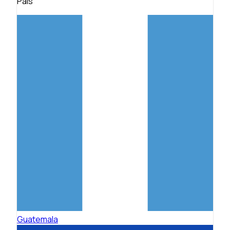
País
Guatemala