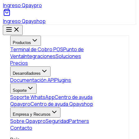
Ingreso Qpaypro
Ingreso Qpayshop
Productos
Terminal de Cobro POS
Punto de
Venta
Integraciones
Soluciones
Precios
Desarrolladores
Documentación API
Plugins
Soporte
Soporte WhatsApp
Centro de ayuda
Qpaypro
Centro de ayuda Qpayshop
Empresa y Recursos
Sobre Qpaypro
Seguridad
Partners
Contacto