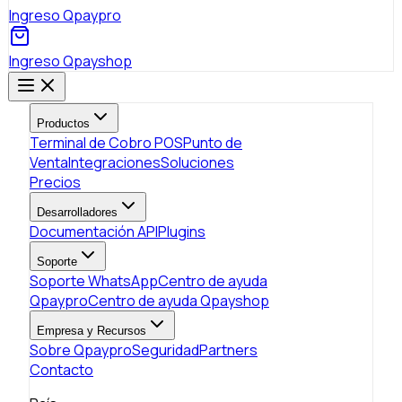
Ingreso Qpaypro
Ingreso Qpayshop
Productos
Terminal de Cobro POS
Punto de
Venta
Integraciones
Soluciones
Precios
Desarrolladores
Documentación API
Plugins
Soporte
Soporte WhatsApp
Centro de ayuda
Qpaypro
Centro de ayuda Qpayshop
Empresa y Recursos
Sobre Qpaypro
Seguridad
Partners
Contacto