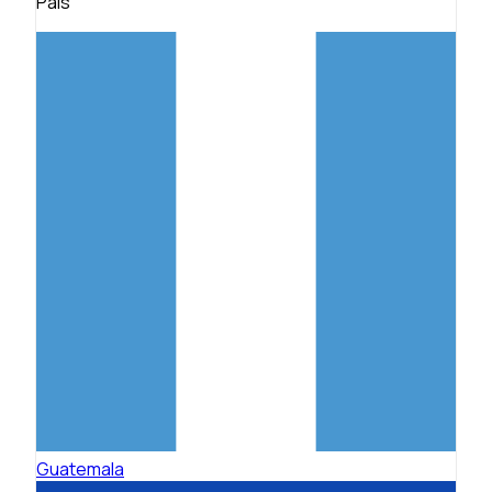
País
Guatemala