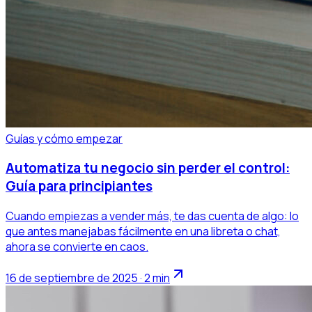
Guías y cómo empezar
Automatiza tu negocio sin perder el control:
Guía para principiantes
Cuando empiezas a vender más, te das cuenta de algo: lo
que antes manejabas fácilmente en una libreta o chat,
ahora se convierte en caos.
16 de septiembre de 2025 · 2 min