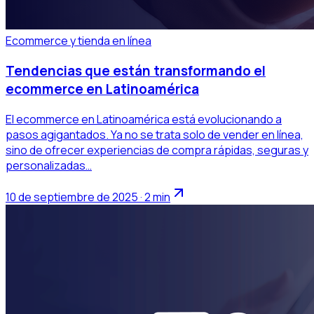
Ecommerce y tienda en línea
Tendencias que están transformando el
ecommerce en Latinoamérica
El ecommerce en Latinoamérica está evolucionando a
pasos agigantados. Ya no se trata solo de vender en línea,
sino de ofrecer experiencias de compra rápidas, seguras y
personalizadas…
10 de septiembre de 2025 · 2 min