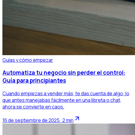
Guías y cómo empezar
Automatiza tu negocio sin perder el control:
Guía para principiantes
Cuando empiezas a vender más, te das cuenta de algo: lo
que antes manejabas fácilmente en una libreta o chat,
ahora se convierte en caos.
16 de septiembre de 2025 · 2 min