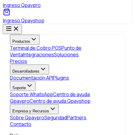
Ingreso Qpaypro
Ingreso Qpayshop
Productos
Terminal de Cobro POS
Punto de
Venta
Integraciones
Soluciones
Precios
Desarrolladores
Documentación API
Plugins
Soporte
Soporte WhatsApp
Centro de ayuda
Qpaypro
Centro de ayuda Qpayshop
Empresa y Recursos
Sobre Qpaypro
Seguridad
Partners
Contacto