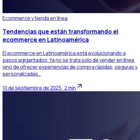
Ecommerce y tienda en línea
Tendencias que están transformando el
ecommerce en Latinoamérica
El ecommerce en Latinoamérica está evolucionando a
pasos agigantados. Ya no se trata solo de vender en línea,
sino de ofrecer experiencias de compra rápidas, seguras y
personalizadas…
10 de septiembre de 2025 · 2 min