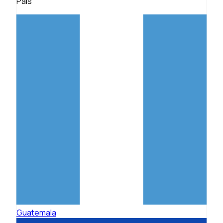
País
Guatemala