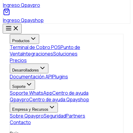
Ingreso Qpaypro
Ingreso Qpayshop
Productos
Terminal de Cobro POS
Punto de
Venta
Integraciones
Soluciones
Precios
Desarrolladores
Documentación API
Plugins
Soporte
Soporte WhatsApp
Centro de ayuda
Qpaypro
Centro de ayuda Qpayshop
Empresa y Recursos
Sobre Qpaypro
Seguridad
Partners
Contacto