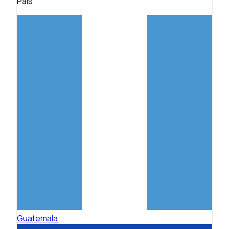
País
Guatemala