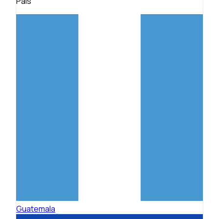
País
Guatemala