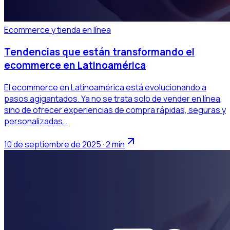
Ecommerce y tienda en línea
Tendencias que están transformando el
ecommerce en Latinoamérica
El ecommerce en Latinoamérica está evolucionando a
pasos agigantados. Ya no se trata solo de vender en línea,
sino de ofrecer experiencias de compra rápidas, seguras y
personalizadas…
10 de septiembre de 2025 · 2 min