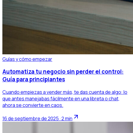
Guías y cómo empezar
Automatiza tu negocio sin perder el control:
Guía para principiantes
Cuando empiezas a vender más, te das cuenta de algo: lo
que antes manejabas fácilmente en una libreta o chat,
ahora se convierte en caos.
16 de septiembre de 2025 · 2 min