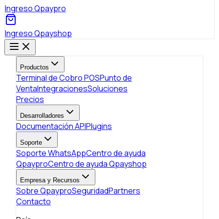
Ingreso Qpaypro
Ingreso Qpayshop
Productos
Terminal de Cobro POS
Punto de
Venta
Integraciones
Soluciones
Precios
Desarrolladores
Documentación API
Plugins
Soporte
Soporte WhatsApp
Centro de ayuda
Qpaypro
Centro de ayuda Qpayshop
Empresa y Recursos
Sobre Qpaypro
Seguridad
Partners
Contacto