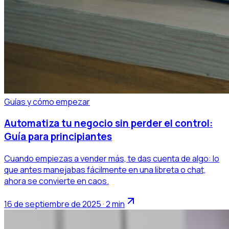
Guías y cómo empezar
Automatiza tu negocio sin perder el control:
Guía para principiantes
Cuando empiezas a vender más, te das cuenta de algo: lo
que antes manejabas fácilmente en una libreta o chat,
ahora se convierte en caos.
16 de septiembre de 2025 · 2 min