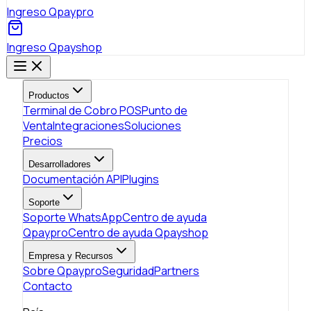
Ingreso Qpaypro
Ingreso Qpayshop
Productos
Terminal de Cobro POS
Punto de
Venta
Integraciones
Soluciones
Precios
Desarrolladores
Documentación API
Plugins
Soporte
Soporte WhatsApp
Centro de ayuda
Qpaypro
Centro de ayuda Qpayshop
Empresa y Recursos
Sobre Qpaypro
Seguridad
Partners
Contacto