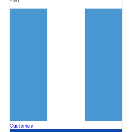
País
Guatemala