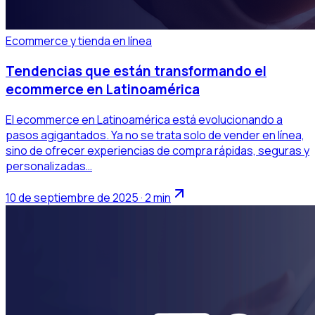
Ecommerce y tienda en línea
Tendencias que están transformando el
ecommerce en Latinoamérica
El ecommerce en Latinoamérica está evolucionando a
pasos agigantados. Ya no se trata solo de vender en línea,
sino de ofrecer experiencias de compra rápidas, seguras y
personalizadas…
10 de septiembre de 2025 · 2 min