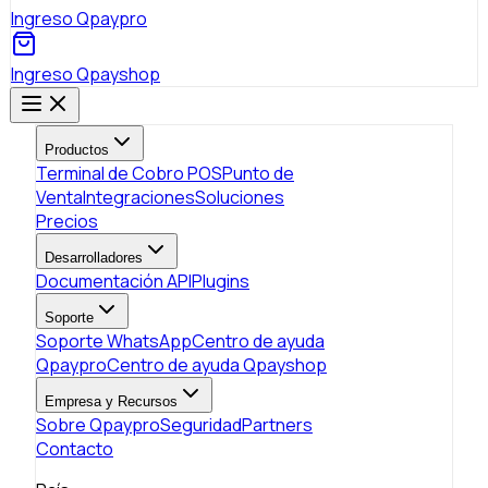
Ingreso Qpaypro
Ingreso Qpayshop
Productos
Terminal de Cobro POS
Punto de
Venta
Integraciones
Soluciones
Precios
Desarrolladores
Documentación API
Plugins
Soporte
Soporte WhatsApp
Centro de ayuda
Qpaypro
Centro de ayuda Qpayshop
Empresa y Recursos
Sobre Qpaypro
Seguridad
Partners
Contacto