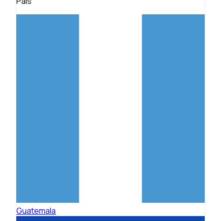
País
Guatemala