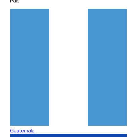
País
Guatemala