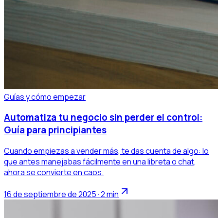
Guías y cómo empezar
Automatiza tu negocio sin perder el control:
Guía para principiantes
Cuando empiezas a vender más, te das cuenta de algo: lo
que antes manejabas fácilmente en una libreta o chat,
ahora se convierte en caos.
16 de septiembre de 2025 · 2 min