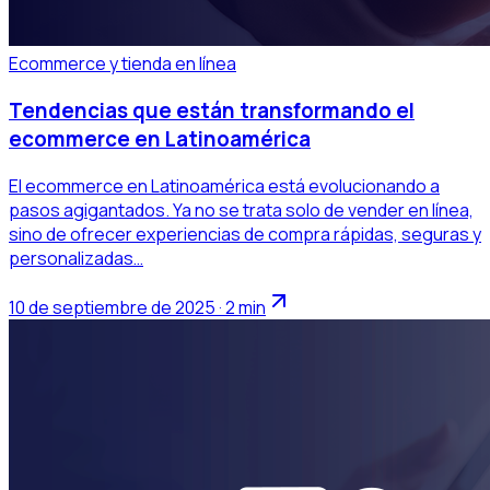
Ecommerce y tienda en línea
Tendencias que están transformando el
ecommerce en Latinoamérica
El ecommerce en Latinoamérica está evolucionando a
pasos agigantados. Ya no se trata solo de vender en línea,
sino de ofrecer experiencias de compra rápidas, seguras y
personalizadas…
10 de septiembre de 2025 · 2 min