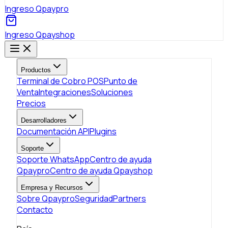
Ingreso Qpaypro
Ingreso Qpayshop
Productos
Terminal de Cobro POS
Punto de
Venta
Integraciones
Soluciones
Precios
Desarrolladores
Documentación API
Plugins
Soporte
Soporte WhatsApp
Centro de ayuda
Qpaypro
Centro de ayuda Qpayshop
Empresa y Recursos
Sobre Qpaypro
Seguridad
Partners
Contacto