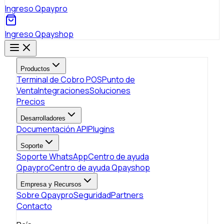
Ingreso Qpaypro
Ingreso Qpayshop
Productos
Terminal de Cobro POS
Punto de
Venta
Integraciones
Soluciones
Precios
Desarrolladores
Documentación API
Plugins
Soporte
Soporte WhatsApp
Centro de ayuda
Qpaypro
Centro de ayuda Qpayshop
Empresa y Recursos
Sobre Qpaypro
Seguridad
Partners
Contacto