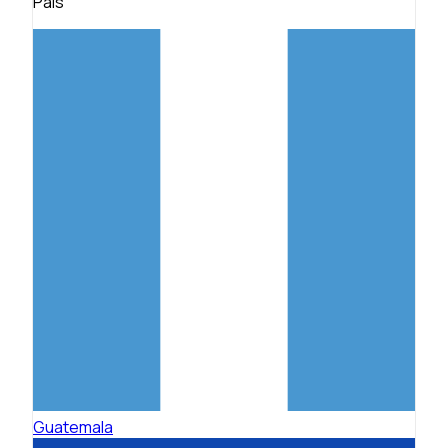
País
Guatemala