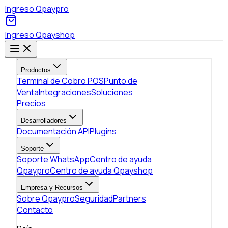
Ingreso Qpaypro
Ingreso Qpayshop
Productos
Terminal de Cobro POS
Punto de
Venta
Integraciones
Soluciones
Precios
Desarrolladores
Documentación API
Plugins
Soporte
Soporte WhatsApp
Centro de ayuda
Qpaypro
Centro de ayuda Qpayshop
Empresa y Recursos
Sobre Qpaypro
Seguridad
Partners
Contacto