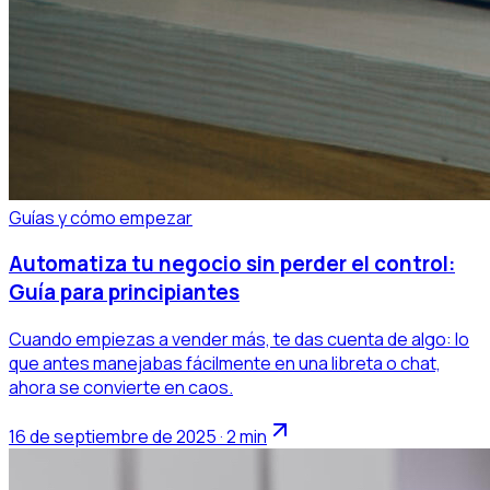
Guías y cómo empezar
Automatiza tu negocio sin perder el control:
Guía para principiantes
Cuando empiezas a vender más, te das cuenta de algo: lo
que antes manejabas fácilmente en una libreta o chat,
ahora se convierte en caos.
16 de septiembre de 2025 · 2 min