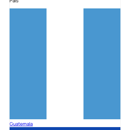
País
Guatemala