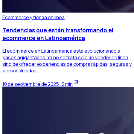
Ecommerce y tienda en línea
Tendencias que están transformando el
ecommerce en Latinoamérica
El ecommerce en Latinoamérica está evolucionando a
pasos agigantados. Ya no se trata solo de vender en línea,
sino de ofrecer experiencias de compra rápidas, seguras y
personalizadas…
10 de septiembre de 2025 · 2 min