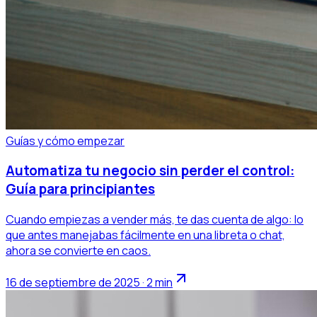
Guías y cómo empezar
Automatiza tu negocio sin perder el control:
Guía para principiantes
Cuando empiezas a vender más, te das cuenta de algo: lo
que antes manejabas fácilmente en una libreta o chat,
ahora se convierte en caos.
16 de septiembre de 2025 · 2 min