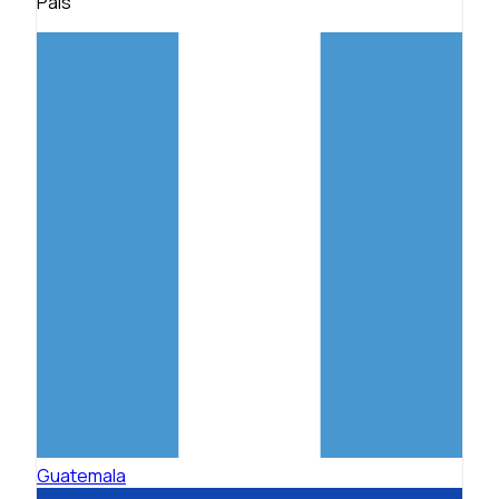
País
Guatemala