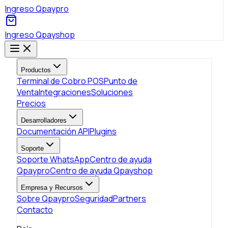
Ingreso Qpaypro
Ingreso Qpayshop
Productos
Terminal de Cobro POS
Punto de
Venta
Integraciones
Soluciones
Precios
Desarrolladores
Documentación API
Plugins
Soporte
Soporte WhatsApp
Centro de ayuda
Qpaypro
Centro de ayuda Qpayshop
Empresa y Recursos
Sobre Qpaypro
Seguridad
Partners
Contacto