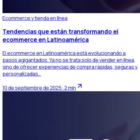
Ecommerce y tienda en línea
Tendencias que están transformando el
ecommerce en Latinoamérica
El ecommerce en Latinoamérica está evolucionando a
pasos agigantados. Ya no se trata solo de vender en línea,
sino de ofrecer experiencias de compra rápidas, seguras y
personalizadas…
10 de septiembre de 2025 · 2 min