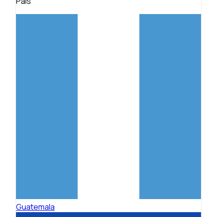
País
Guatemala