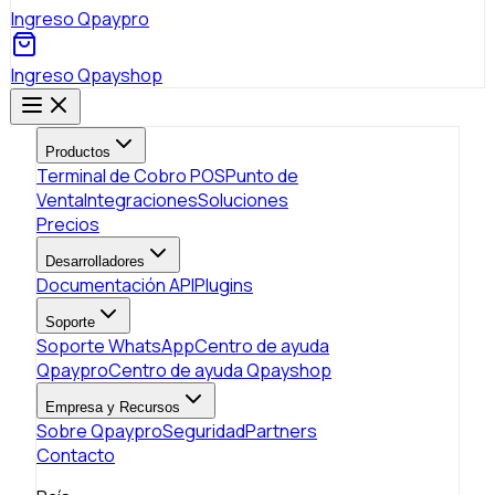
Ingreso Qpaypro
Ingreso Qpayshop
Productos
Terminal de Cobro POS
Punto de
Venta
Integraciones
Soluciones
Precios
Desarrolladores
Documentación API
Plugins
Soporte
Soporte WhatsApp
Centro de ayuda
Qpaypro
Centro de ayuda Qpayshop
Empresa y Recursos
Sobre Qpaypro
Seguridad
Partners
Contacto