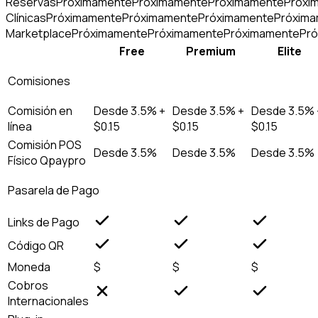
Reservas
Próximamente
Próximamente
Próximamente
Próxi
Clínicas
Próximamente
Próximamente
Próximamente
Próxim
Marketplace
Próximamente
Próximamente
Próximamente
Pr
Free
Premium
Elite
Comisiones
Comisión en
Desde 3.5% +
Desde 3.5% +
Desde 3.5% 
línea
$0.15
$0.15
$0.15
Comisión POS
Desde 3.5%
Desde 3.5%
Desde 3.5%
Físico Qpaypro
Pasarela de Pago
Links de Pago
Código QR
Moneda
$
$
$
Cobros
Internacionales