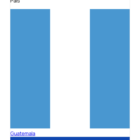
País
Guatemala