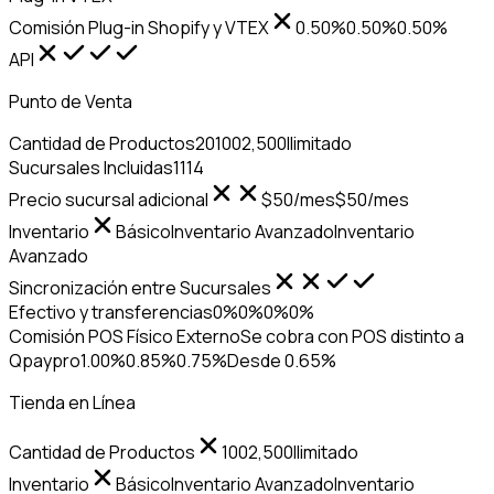
Comisión Plug-in Shopify y VTEX
0.50%
0.50%
0.50%
API
Punto de Venta
Cantidad de Productos
20
100
2,500
Ilimitado
Sucursales Incluidas
1
1
1
4
Precio sucursal adicional
$50/mes
$50/mes
Inventario
Básico
Inventario Avanzado
Inventario
Avanzado
Sincronización entre Sucursales
Efectivo y transferencias
0%
0%
0%
0%
Comisión POS Físico Externo
Se cobra con POS distinto a
Qpaypro
1.00%
0.85%
0.75%
Desde 0.65%
Tienda en Línea
Cantidad de Productos
100
2,500
Ilimitado
Inventario
Básico
Inventario Avanzado
Inventario